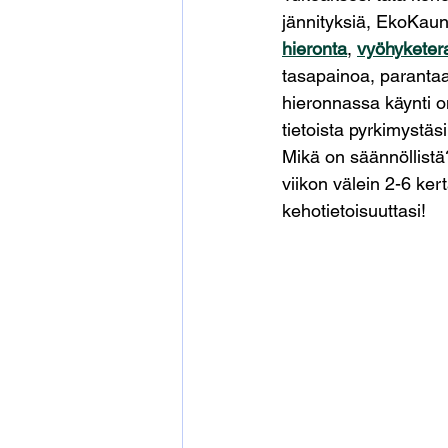
jännityksiä, EkoKaun
hieronta
, 
vyöhyketer
tasapainoa, parantaa
hieronnassa käynti on
tietoista pyrkimystäs
Mikä on säännöllistä
viikon välein 2-6 ker
kehotietoisuuttasi!