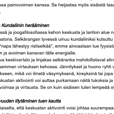
assa painovoiman kanssa. Se heijastaa myös sisäistä tas
.
a Kundaliinin herääminen
essä ja joogafilosofiassa kehon keskusta ja lantion alue 
stona. Selkärangan tyvessä uinuu kundaliiniksi kutsuttu 
napa lähestyy ristiselkää", emme ainoastaan tue fyysist
ja avoimen kanavan tälle energialle.
va keskivartalo ja linjakas selkäranka mahdollistavat eli
paamman virtauksen kehossa. Jännitykset ja huono ryhti v
ukseen, mikä voi ilmetä väsymyksenä, kireyksinä tai jopa
ustan aktivointi voi auttaa purkamaan näitä tukoksia ja
voimaa ja virtausta. Se on kuin sisäisen tulen lempeää sy
vuuden löytäminen tuen kautta
iitaiselta, että keskustan aktivointi voisi johtaa suurempa