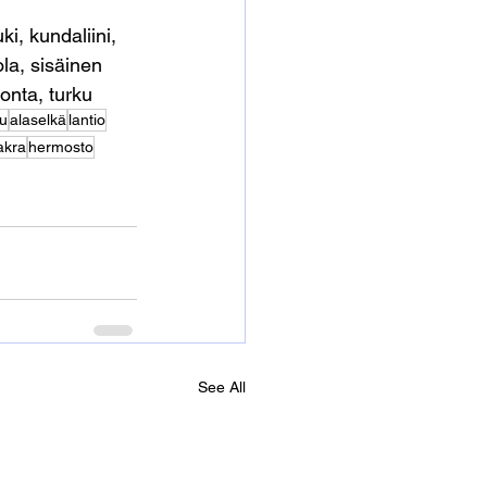
ki, kundaliini, 
la, sisäinen 
onta, turku
pu
alaselkä
lantio
akra
hermosto
See All