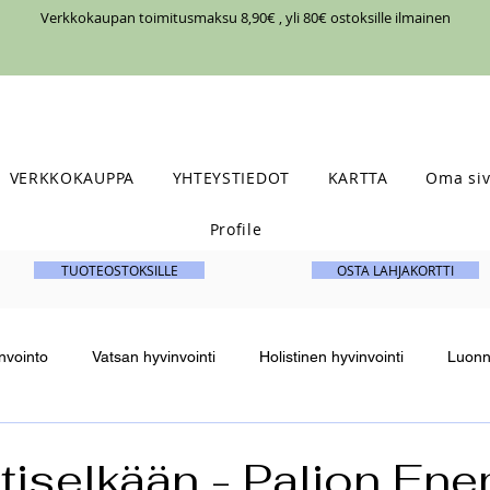
Verkkokaupan toimitusmaksu 8,90€ , yli 80€ ostoksille ilmainen
VERKKOKAUPPA
YHTEYSTIEDOT
KARTTA
Oma siv
Profile
TUOTEOSTOKSILLE
OSTA LAHJAKORTTI
nvointo
Vatsan hyvinvointi
Holistinen hyvinvointi
Luonno
Vyöhyketerapia
Reiki-healing
Reiki hoito
Syksy
stiselkään - Paljon E