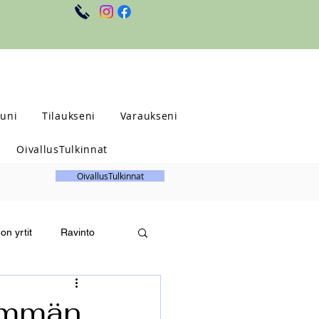
uni
Tilaukseni
Varaukseni
OivallusTulkinnat
OivallusTulkinnat
n yrtit
Ravinto
Holistinen hyvinvointi
nemmän