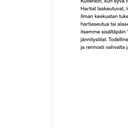
Kuitenkin, kun syvä t
Hartiat laskeutuvat, 
Ilman keskustan tuke
hartiaseutua tai ala
itsemme sisältäpäin 
jännitystilat. Todell
ja rennosti vahvalta 