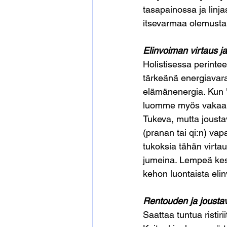
tasapainossa ja linj
itsevarmaa olemusta
Elinvoiman virtaus j
Holistisessa perinte
tärkeänä energiavara
elämänenergia. Kun "
luomme myös vakaan 
Tukeva, mutta jousta
(pranan tai qi:n) va
tukoksia tähän virta
jumeina. Lempeä kesk
kehon luontaista elin
Rentouden ja jousta
Saattaa tuntua ristir