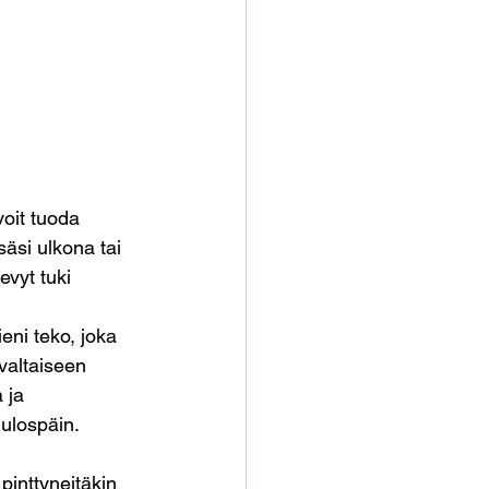
voit tuoda 
äsi ulkona tai 
evyt tuki 
eni teko, joka 
valtaiseen 
 ja 
ulospäin.
pinttyneitäkin 