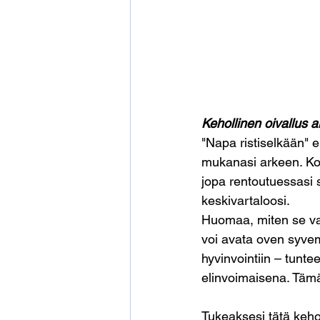
Kehollinen oivallus 
"Napa ristiselkään" ei
mukanasi arkeen. Kok
jopa rentoutuessasi s
keskivartaloosi.
Huomaa, miten se vaik
voi avata oven syve
hyvinvointiin – tunte
elinvoimaisena. Tämä
Tukeaksesi tätä kehol