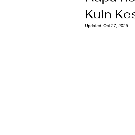
Kuin Kes
Nauru
Tunteiden käsittely
Updated:
Oct 27, 2025
Aromahieronta
Aromakasvoho
Koirat
Allergiat
Luonnoll