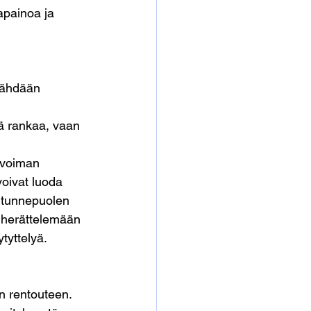
apainoa ja 
nähdään 
ä rankaa, vaan 
nvoiman 
oivat luoda 
 tunnepuolen 
 herättelemään 
tyttelyä.
an rentouteen. 