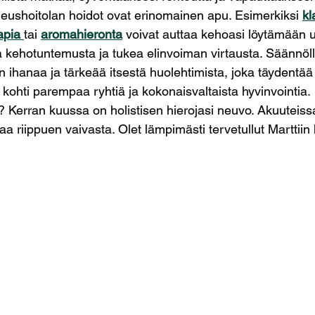
eushoitolan hoidot ovat erinomainen apu. Esimerkiksi 
kl
apia
tai 
aromahieronta
 voivat auttaa kehoasi löytämään u
 kehotuntemusta ja tukea elinvoiman virtausta. Säännöll
 ihanaa ja tärkeää itsestä huolehtimista, joka täydentää t
i kohti parempaa ryhtiä ja kokonaisvaltaista hyvinvointia.
? Kerran kuussa on holistisen hierojasi neuvo. Akuuteiss
taa riippuen vaivasta. Olet lämpimästi tervetullut Marttii