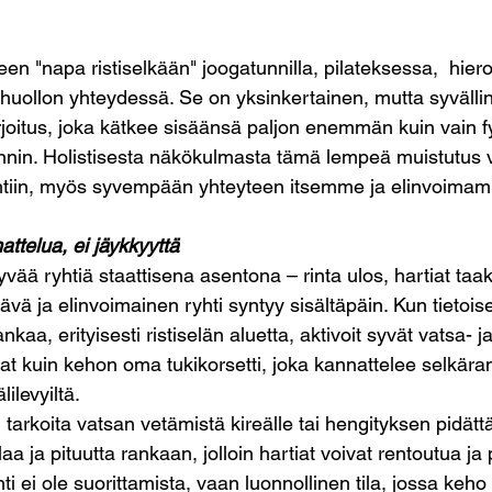
een "napa ristiselkään" joogatunnilla, pilateksessa,  hie
huollon yhteydessä. Se on yksinkertainen, mutta syvälli
joitus, joka kätkee sisäänsä paljon enemmän kuin vain f
innin. Holistisesta näkökulmasta tämä lempeä muistutus v
htiin, myös syvempään yhteyteen itsemme ja elinvoima
attelua, ei jäykkyyttä
ää ryhtiä staattisena asentona – rinta ulos, hartiat taak
vä ja elinvoimainen ryhti syntyy sisältäpäin. Kun tietoise
nkaa, erityisesti ristiselän aluetta, aktivoit syvät vatsa- j
at kuin kehon oma tukikorsetti, joka kannattelee selkära
ilevyiltä.
 tarkoita vatsan vetämistä kireälle tai hengityksen pidätt
laa ja pituutta rankaan, jolloin hartiat voivat rentoutua j
 ei ole suorittamista, vaan luonnollinen tila, jossa keho