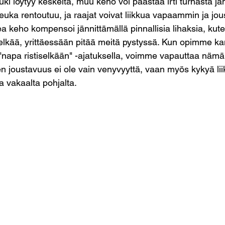
uki löytyy keskeltä, muu keho voi päästää irti turhasta jä
leuka rentoutuu, ja raajat voivat liikkua vapaammin ja j
a keho kompensoi jännittämällä pinnallisia lihaksia, kute
selkää, yrittäessään pitää meitä pystyssä. Kun opimme k
"napa ristiselkään" -ajatuksella, voimme vapauttaa nämä
inen joustavuus ei ole vain venyvyyttä, vaan myös kykyä li
ja vakaalta pohjalta.