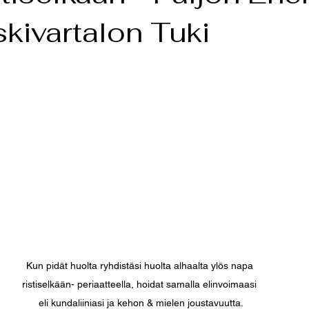
kivartalon Tuki
Tunteet
Elämänilot ja surut
Sokerointi
Aroma
E
ito
Aromaattiset öljyt
Äitiys
Vanhemmuus
Fluns
inen Rusketus
Oivallus tulkinnat ✨️⚕️🪐🌙✨️
Kun pidät huolta ryhdistäsi huolta alhaalta ylös napa 
ristiselkään- periaatteella, hoidat samalla elinvoimaasi 
eli kundaliiniasi ja kehon & mielen joustavuutta.