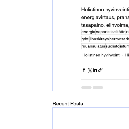
Holistinen hyvinvointi
energiavirtaus, pran
tasapaino, elinvoima
energia
naparistiselkään
r
ryhti
lihaskireys
hermosärk
ruuansulatus
suolisto
istu
Holistinen hyvinvointi
H
Recent Posts