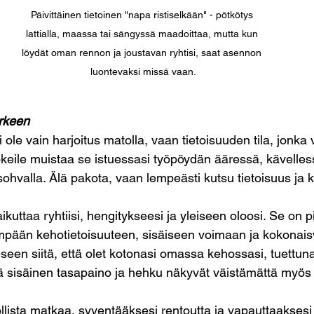
Päivittäinen tietoinen "napa ristiselkään" - pötkötys 
lattialla, maassa tai sängyssä maadoittaa, mutta kun 
löydät oman rennon ja joustavan ryhtisi, saat asennon 
luontevaksi missä vaan.
arkeen
 ole vain harjoitus matolla, vaan tietoisuuden tila, jonka 
eile muistaa se istuessasi työpöydän ääressä, kävelless
ohvalla. Älä pakota, vaan lempeästi kutsu tietoisuus ja k
uttaa ryhtiisi, hengitykseesi ja yleiseen oloosi. Se on pi
mpään kehotietoisuuteen, sisäiseen voimaan ja kokonais
eseen siitä, että olet kotonasi omassa kehossasi, tuettuna
 sisäinen tasapaino ja hehku näkyvät väistämättä myös 
lista matkaa, syventääksesi rentoutta ja vapauttaaksesi 