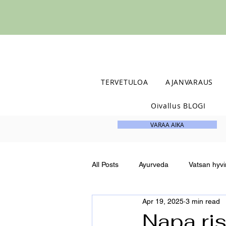
TERVETULOA
AJANVARAUS
Oivallus BLOGI
VARAA AIKA
All Posts
Ayurveda
Vatsan hyvi
Apr 19, 2025
3 min read
Karoliina K Bohemian kivikorut
Napa ri