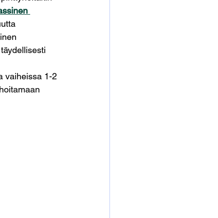
assinen 
utta 
inen 
äydellisesti 
a vaiheissa 1-2 
n hoitamaan 