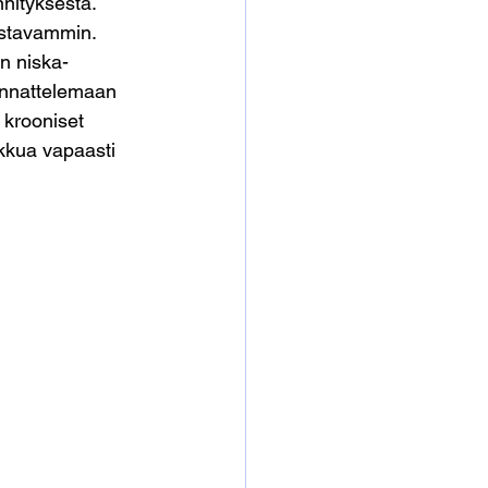
nnityksestä. 
oustavammin.
n niska-
annattelemaan 
 krooniset 
ikkua vapaasti 