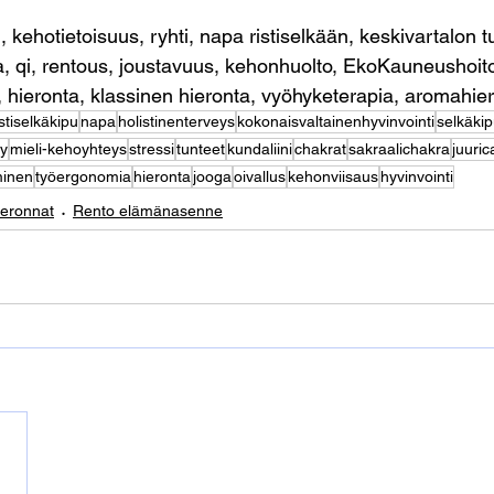
, kehotietoisuus, ryhti, napa ristiselkään, keskivartalon tu
a, qi, rentous, joustavuus, kehonhuolto, EkoKauneushoito
, hieronta, klassinen hieronta, vyöhyketerapia, aromahier
istiselkäkipu
napa
holistinenterveys
kokonaisvaltainenhyvinvointi
selkäki
y
mieli-kehoyhteys
stressi
tunteet
kundaliini
chakrat
sakraalichakra
juuric
minen
työergonomia
hieronta
jooga
oivallus
kehonviisaus
hyvinvointi
ieronnat
Rento elämänasenne