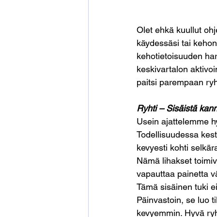
Olet ehkä kuullut ohj
käydessäsi tai kehon
kehotietoisuuden har
keskivartalon aktivo
paitsi parempaan ry
Ryhti – Sisäistä kann
Usein ajattelemme hyv
Todellisuudessa kestä
kevyesti kohti selkära
Nämä lihakset toimiv
vapauttaa painetta väl
Tämä sisäinen tuki ei
Päinvastoin, se luo ti
kevyemmin. Hyvä ryhti