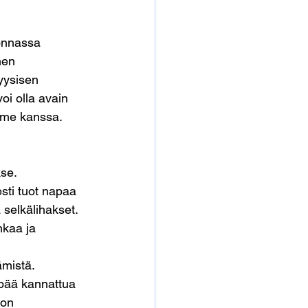
ronnassa 
nen 
yysisen 
oi olla avain 
mme kanssa.
se. 
sti tuot napaa 
a selkälihakset. 
nkaa ja 
ämistä. 
a pää kannattua 
 on 