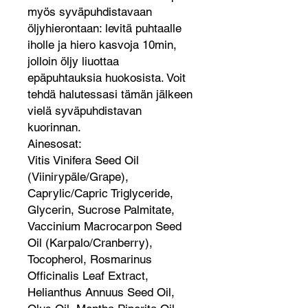
myös syväpuhdistavaan
öljyhierontaan: levitä puhtaalle
iholle ja hiero kasvoja 10min,
jolloin öljy liuottaa
epäpuhtauksia huokosista. Voit
tehdä halutessasi tämän jälkeen
vielä syväpuhdistavan
kuorinnan.
Ainesosat:
Vitis Vinifera Seed Oil
(Viinirypäle/Grape),
Caprylic/Capric Triglyceride,
Glycerin, Sucrose Palmitate,
Vaccinium Macrocarpon Seed
Oil (Karpalo/Cranberry),
Tocopherol, Rosmarinus
Officinalis Leaf Extract,
Helianthus Annuus Seed Oil,