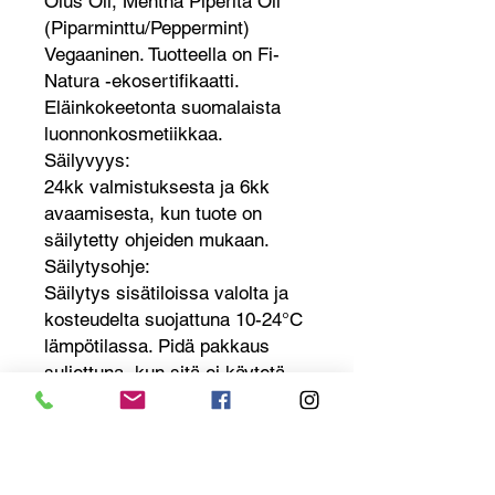
Olus Oil, Mentha Piperita Oil
(Piparminttu/Peppermint)
Vegaaninen. Tuotteella on Fi-
Natura -ekosertifikaatti.
Eläinkokeetonta suomalaista
luonnonkosmetiikkaa.
Säilyvyys:
24kk valmistuksesta ja 6kk
avaamisesta, kun tuote on
säilytetty ohjeiden mukaan.
Säilytysohje:
Säilytys sisätiloissa valolta ja
kosteudelta suojattuna 10-24°C
lämpötilassa. Pidä pakkaus
suljettuna, kun sitä ei käytetä.
Tuotteen lisätiedot
Ihosi ominaisuudet
Normaali iho
Kuiva iho