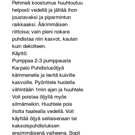
Pehmeä koostumus huuhtoutuu
helposti vedellä ja jättää ihon
joustavaksi ja piparmintun
raikkaaksi. Äärimmäisen
riittoisa; vain pieni nokare
puhdistaa niin kasvot, kaulan
kuin dekolteen.
Käyttö:
Pumppaa 2-3 pumppausta
Karpalo Puhdistusöljyä
kämmenelle ja levitä kuiville
kasvoille. Pyörittele huolella
vähintään 1min ajan ja huuhtele.
Voit poistaa öljyllä myös
silmämeikin. Huuhtele pois
iholta haalealla vedellä. Voit
käyttää öljyä sellaisenaan tai
kaksoispuhdistuksen
ensimmäisenä vaiheena. Sopii