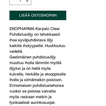
LISÄÄ OSTOSKORIIN
EKOPHARMA Karpalo Clear
Puhdistusöljy on tehokkaasti
ihoa syväpuhdistava öljy
kaikille ihotyypeille. Huuhtoutuu
vedellä.
Geelimäinen puhdistusöljy
muuttuu iholla lämmön myötä
öljyksi ja on hellä myös
kuivalle, herkälle ja atooppiselle
iholle ja silmämeikin poistoon.
Erinomaisen puhdistustehonsa
vuoksi se poistaa vaivatta
myös raskaan meikin ja
fysikaaliset aurinkosuojat.