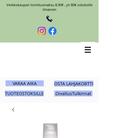
Verkkokaupan toimitusmaksu 8,90€ , yli 80€ ostoksille
ilmainen
VARAA AIKA
OSTA LAHJAKORTTI
TUOTEOSTOKSILLE
OivallusTulkinnat