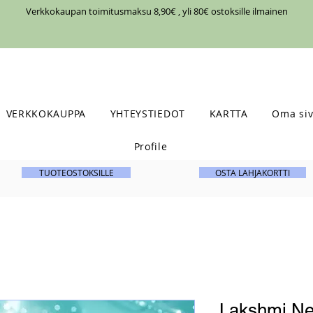
Verkkokaupan toimitusmaksu 8,90€ , yli 80€ ostoksille ilmainen
VERKKOKAUPPA
YHTEYSTIEDOT
KARTTA
Oma siv
Profile
TUOTEOSTOKSILLE
OSTA LAHJAKORTTI
Lakshmi Ne