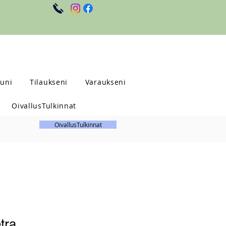
uni
Tilaukseni
Varaukseni
OivallusTulkinnat
OivallusTulkinnat
tra