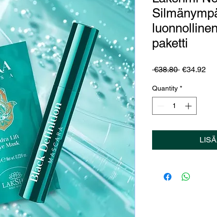
Silmänympä
luonnollinen
paketti
Regular
Sa
 €38.80 
€34.92
Price
Pri
Quantity
*
LIS