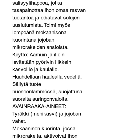
salisyylihappoa, jotka
tasapainottaa ihon omaa rasvan
tuotantoa ja edistävät solujen
uusiutumista. Toimi myös
lempeänä mekaanisena
kuorintana jojoban
mikrorakeiden ansioista.
Käyttö: Aamuin ja illoin
levitetään pyörivin liikkein
kasvoille ja kaulalle.
Huuhdellaan haalealla vedellä.
Säilytä tuote
huoneenlämmössä, suojattuna
suoralta auringonvalolta.
AVAINRAAKA-AINEET:
Tyräkki (mehikasvi) ja jojoban
vahat.
Mekaaninen kuorinta, jossa
mikrorakeita, aktivoivat ihon