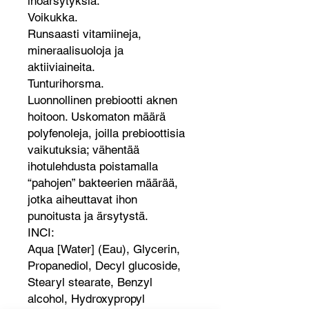
ihoärsytyksiä.
Voikukka.
Runsaasti vitamiineja,
mineraalisuoloja ja
aktiiviaineita.
Tunturihorsma.
Luonnollinen prebiootti aknen
hoitoon. Uskomaton määrä
polyfenoleja, joilla prebioottisia
vaikutuksia; vähentää
ihotulehdusta poistamalla
“pahojen” bakteerien määrää,
jotka aiheuttavat ihon
punoitusta ja ärsytystä.
INCI:
Aqua [Water] (Eau), Glycerin,
Propanediol, Decyl glucoside,
Stearyl stearate, Benzyl
alcohol, Hydroxypropyl