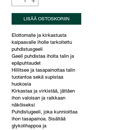
LISÄÄ OSTOSKORIIN
Elottomalle ja kirkastusta
kaipaavalle iholle tarkoitettu
puhdistusgeeli
Geeli puhdistaa iholta talin ja
epäpuhtaudet
Hillitsee ja tasapainottaa talin
tuotantoa sekä supistaa
huokosia
Kirkastaa ja virkistää, jättäen
ihon valoisan ja raikkaan
näköiseksi
Puhdistugeeli, joka kunnioittaa
ihon tasapainoa. Sisältää
glykolihappoa ja