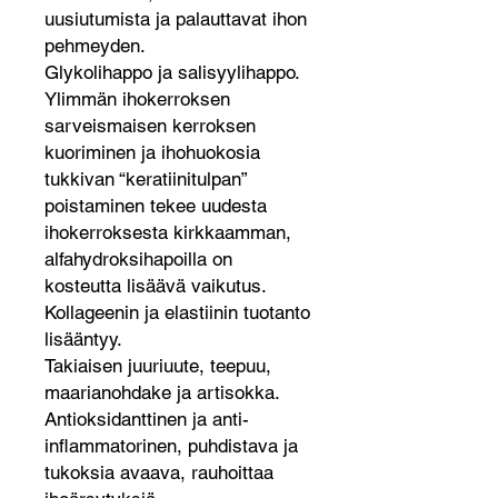
uusiutumista ja palauttavat ihon
pehmeyden.
Glykolihappo ja salisyylihappo.
Ylimmän ihokerroksen
sarveismaisen kerroksen
kuoriminen ja ihohuokosia
tukkivan “keratiinitulpan”
poistaminen tekee uudesta
ihokerroksesta kirkkaamman,
alfahydroksihapoilla on
kosteutta lisäävä vaikutus.
Kollageenin ja elastiinin tuotanto
lisääntyy.
Takiaisen juuriuute, teepuu,
maarianohdake ja artisokka.
Antioksidanttinen ja anti-
inflammatorinen, puhdistava ja
tukoksia avaava, rauhoittaa