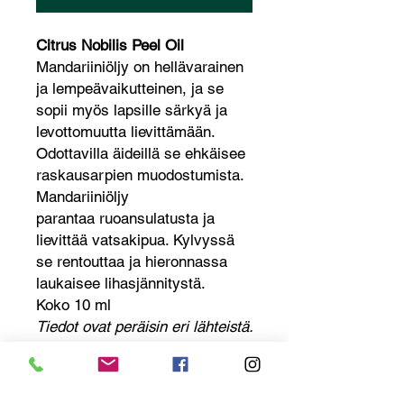
Citrus Nobilis Peel Oil
Mandariiniöljy on hellävarainen
ja lempeävaikutteinen, ja se
sopii myös lapsille särkyä ja
levottomuutta lievittämään.
Odottavilla äideillä se ehkäisee
raskausarpien muodostumista.
Mandariiniöljy
parantaa ruoansulatusta ja
lievittää vatsakipua. Kylvyssä
se rentouttaa ja hieronnassa
laukaisee lihasjännitystä.
Koko 10 ml
Tiedot ovat peräisin eri lähteistä.
Myyjä ei ole vastuussa tietojen
oikeellisuudesta.