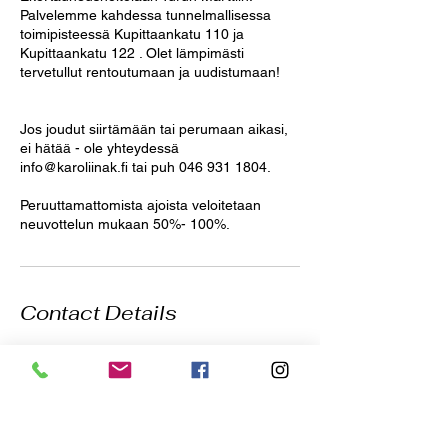
Palvelemme kahdessa tunnelmallisessa
toimipisteessä Kupittaankatu 110 ja
Kupittaankatu 122 . Olet lämpimästi
tervetullut rentoutumaan ja uudistumaan!
Jos joudut siirtämään tai perumaan aikasi,
ei hätää - ole yhteydessä
info@karoliinak.fi tai puh 046 931 1804.
Peruuttamattomista ajoista veloitetaan
neuvottelun mukaan 50%- 100%.
Contact Details
Kupittaankatu 122, Turku,
Finland
+358 469311804
info@karoliinak.fi