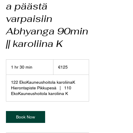
a päästä
varpaisiin
Abhyanga 90min
|| karoliina K
125
euros
1 hr 30 min
1
€125
h
3
122 EkoKauneushoitola karoliinaK
0
Hierontapiste Pikkupesä
|
110
m
EkoKauneushoitola karoliina K
i
n
Book Now