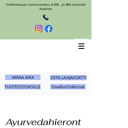
Verkkokaupan toimitusmaksu 8,90€ , yli 80€ ostoksille
ilmainen
VARAA AIKA
OSTA LAHJAKORTTI
TUOTEOSTOKSILLE
OivallusTulkinnat
Ayurvedahieront