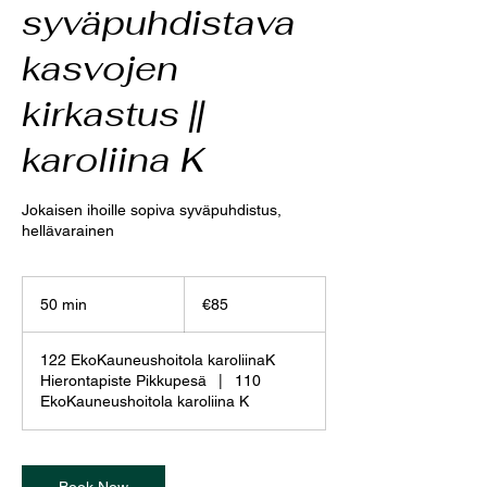
syväpuhdistava
kasvojen
kirkastus ||
karoliina K
Jokaisen ihoille sopiva syväpuhdistus,
hellävarainen
85
euros
50 min
5
€85
0
m
122 EkoKauneushoitola karoliinaK
i
Hierontapiste Pikkupesä
|
110
n
EkoKauneushoitola karoliina K