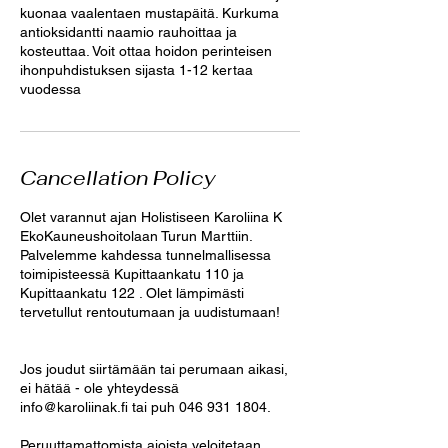
kuonaa vaalentaen mustapäitä. Kurkuma
antioksidantti naamio rauhoittaa ja
kosteuttaa. Voit ottaa hoidon perinteisen
ihonpuhdistuksen sijasta 1-12 kertaa
vuodessa
Cancellation Policy
Olet varannut ajan Holistiseen Karoliina K
EkoKauneushoitolaan Turun Marttiin.
Palvelemme kahdessa tunnelmallisessa
toimipisteessä Kupittaankatu 110 ja
Kupittaankatu 122 . Olet lämpimästi
tervetullut rentoutumaan ja uudistumaan!
Jos joudut siirtämään tai perumaan aikasi,
ei hätää - ole yhteydessä
info@karoliinak.fi tai puh 046 931 1804.
Peruuttamattomista ajoista veloitetaan