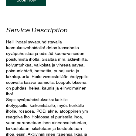
Book Now
Service Description
Helli ihoasi syväpuhdistavalla
luomukasvohoidolla! detox kasvohoito
syväpuhdistaa ja edistää kuona-aineiden
poistumista iholta. Sisältää mm. aktiivihiiltä,
koivuntuhkaa, valkoista ja vihreää savea,
poimunlehteä, bataattia, punajuurta ja
lakritsijuurta. Hoito viimeistellään ihotyypille
sopivalla kasvonaamiolla. Lopputuloksena
on puhdas, heleä, kaunis ja elinvoimainen
iho!
Sopii syväpuhdistukseksi kaikille
ihotyypeille, kaikenikäsille, myös herkälle
iholle, rosacea, POD, akne, atooppinen ym
reagoiva iho. Hoidossa ei puristella ihoa,
vaan parannetaan ihon aineenvaihduntaa,
kirkastetaan, siloitetaan ja kosteutetaan
ihoa. esim. Aktiivihiili imee itseensä likaa ja