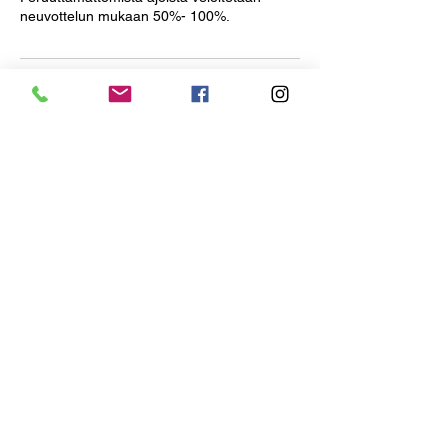
neuvottelun mukaan 50%- 100%.
Contact Details
Kupittaankatu 122, Turku,
Finland
+358 469311804
info@karoliinak.fi
Kupittaankatu 110, 20810
Turku, Finland
+358 469311804
info@karoliinak.fi