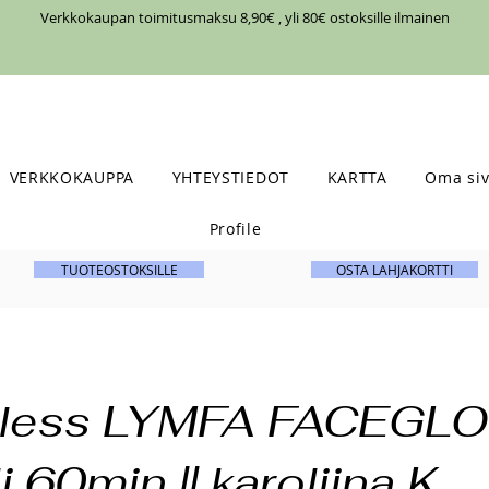
Verkkokaupan toimitusmaksu 8,90€ , yli 80€ ostoksille ilmainen
VERKKOKAUPPA
YHTEYSTIEDOT
KARTTA
Oma siv
Profile
TUOTEOSTOKSILLE
OSTA LAHJAKORTTI
sless LYMFA FACEGL
i 60min || karoliina K