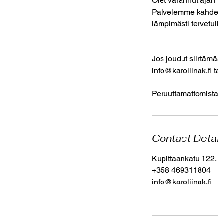
Olet varannut ajan
Palvelemme kahdess
lämpimästi tervetu
Jos joudut siirtämä
info@karoliinak.fi 
Peruuttamattomista
Contact Deta
Kupittaankatu 122,
+358 469311804
info@karoliinak.fi