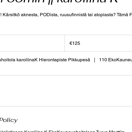
rsitkö aknesta, PODista, ruusufinnistä tai atopiasta? Tä
125
euros
€125
oitola karoliinaK Hierontapiste Pikkupesä
|
110 EkoKauneu
Policy