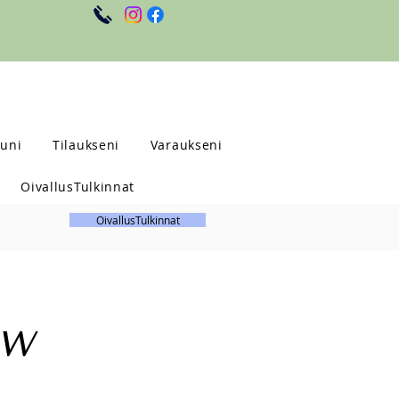
uni
Tilaukseni
Varaukseni
OivallusTulkinnat
OivallusTulkinnat
OW