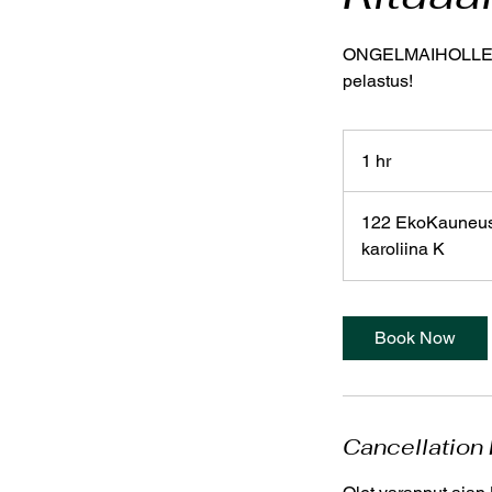
ONGELMAIHOLLE! Kä
pelastus!
1 hr
1
h
122 EkoKauneush
karoliina K
Book Now
Cancellation 