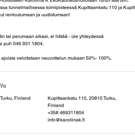
 Holistiseen Karoliina K EkoKauneushoitolaan Turun Marttiin.
a tunnelmallisessa toimipisteessä Kupittaankatu 110 ja Kupitt
llut rentoutumaan ja uudistumaan!
än tai perumaan aikasi, ei hätää - ole yhteydessä
tai puh 046 931 1804.
 ajoista veloitetaan neuvottelun mukaan 50%- 100%.
ils
 Turku, Finland
Kupittaankatu 110, 20810 Turku,
Finland
+358 469311804
info@karoliinak.fi