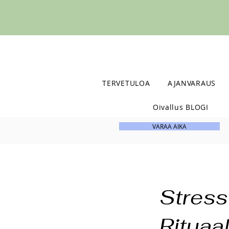
TERVETULOA
AJANVARAUS
Oivallus BLOGI
VARAA AIKA
Stres
Rituaal