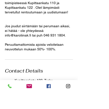
toimipisteessä Kupittaankatu 110 ja
Kupittaankatu 122 . Olet lämpimästi
tervetullut rentoutumaan ja uudistumaan!
Jos joudut siirtämään tai perumaan aikasi,
ei hätää - ole yhteydessä
info@karoliinak.fi tai puh 046 931 1804.
Peruuttamattomista ajoista veloitetaan
neuvottelun mukaan 50%- 100%.
Contact Details
Kupittaankatu 122, Turku,
Finland
+358 469311804
info@karoliinak.fi
Kupittaankatu 110, 20810
Turku, Finland