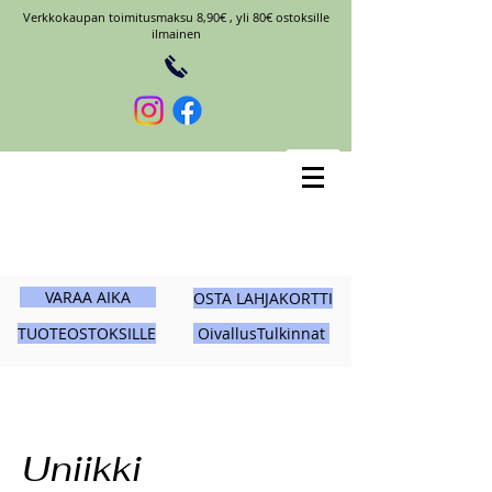
Verkkokaupan toimitusmaksu 8,90€ , yli 80€ ostoksille
ilmainen
VARAA AIKA
OSTA LAHJAKORTTI
TUOTEOSTOKSILLE
OivallusTulkinnat
Uniikki