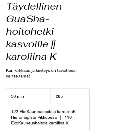
Täydellinen
GuaSha-
hoitohetki
kasvoille ||
karoliina K
Kun kirkkaus ja kiinteys on tavoitteesi,
valitse tämä!
85
euros
50 min
5
€85
0
m
122 EkoKauneushoitola karoliinaK
i
Hierontapiste Pikkupesä
|
110
n
EkoKauneushoitola karoliina K