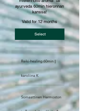
mielenhoito aroma- tai
ayurveda 60min hieronnan
kanssa!
Valid for 12 months
Select
Reiki-healing 60min ||
karoliina K
Somaattinen Hermoston