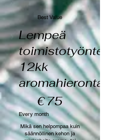
Best Value
Lempeä
toimistotyöntekijän
12kk
aromahierontapkt
€75
€
75
Every month
Mikä sen helpompaa kuin
säännöllinen kehon ja