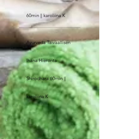
60min || karoliina K
Ayurveda Taivaallisen
Ihana Hieronta
Shirodhara 60min ||
karoliina K