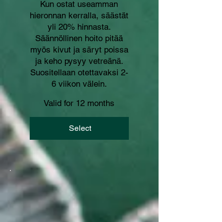
Kun ostat useamman
hieronnan kerralla, säästät
yli 20% hinnasta.
Säännöllinen hoito pitää
myös kivut ja säryt poissa
ja keho pysyy vetreänä.
Suositellaan otettavaksi 2-
6 viikon välein.
Valid for 12 months
Select