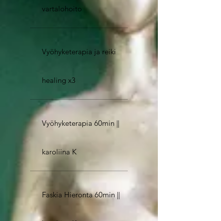
vartalohoito
Vyöhyketerapia ja reiki
healing x3
Vyöhyketerapia 60min ||
karoliina K
Faskia Hieronta 60min ||