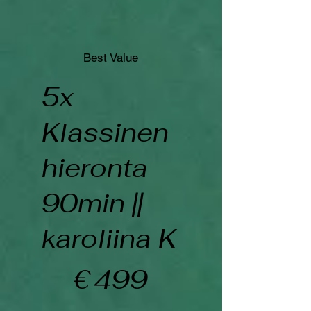
Best Value
5x
Klassinen
hieronta
90min ||
karoliina K
€499
€
499