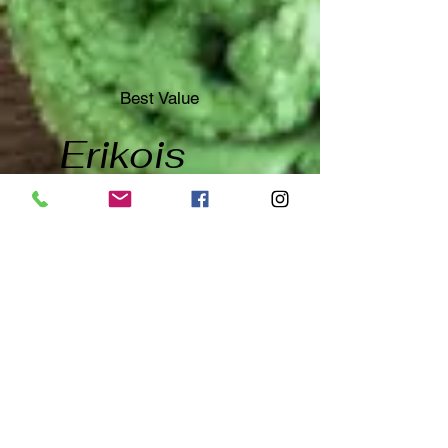
Best Value
Erikois
Hieronta
60min ||
karoliina K
-jäsenyys
€75
€
75