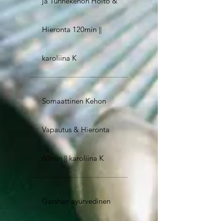
ja Tunnekehon Hoito &
Hieronta 120min ||
karoliina K
Somaattinen Kehon
Vapautus & Hieronta
60min || karoliina K
Garshan ayurvedinen