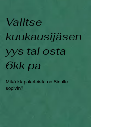
Valitse
kuukausijäsen
yys tai osta
6kk pa
Mikä kk paketeista on Sinulle
sopivin?