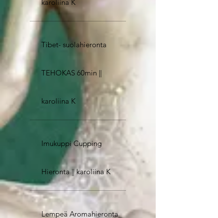
karoliina K
Tibet- suolahieronta
TEHOKAS 60min ||
karoliina K
Imukuppi Cupping
Hieronta || karoliina K
Lempeä Aromahieronta