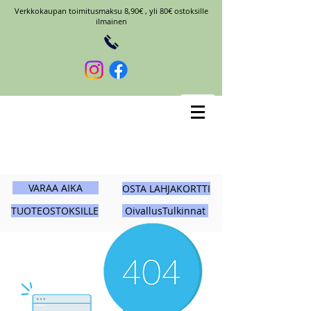
Verkkokaupan toimitusmaksu 8,90€ , yli 80€ ostoksille
ilmainen
VARAA AIKA
OSTA LAHJAKORTTI
TUOTEOSTOKSILLE
OivallusTulkinnat