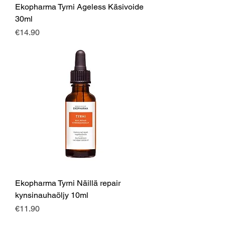
Ekopharma Tyrni Ageless Käsivoide
30ml
Price
€14.90
Ekopharma Tyrni Näillä repair
kynsinauhaöljy 10ml
Price
€11.90