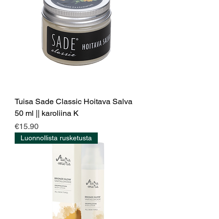
Tuisa Sade Classic Hoitava Salva
50 ml || karoliina K
Price
€15.90
Luonnollista rusketusta