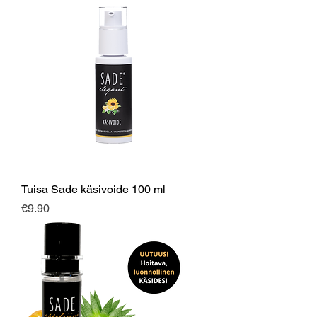
Tuisa Sade käsivoide 100 ml
Price
€9.90