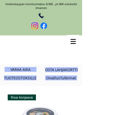
Verkkokaupan toimitusmaksu 8,90€ , yli 80€ ostoksille
ilmainen
VARAA AIKA
OSTA LAHJAKORTTI
TUOTEOSTOKSILLE
OivallusTulkinnat
Ihoa korjaava