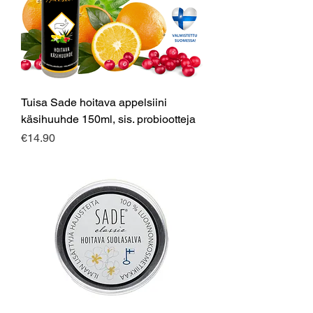
Tuisa Sade hoitava appelsiini
käsihuuhde 150ml, sis. probiootteja
Price
€14.90