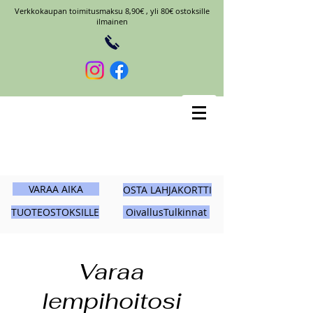
Verkkokaupan toimitusmaksu 8,90€ , yli 80€ ostoksille
ilmainen
VARAA AIKA
OSTA LAHJAKORTTI
TUOTEOSTOKSILLE
OivallusTulkinnat
Varaa
lempihoitosi