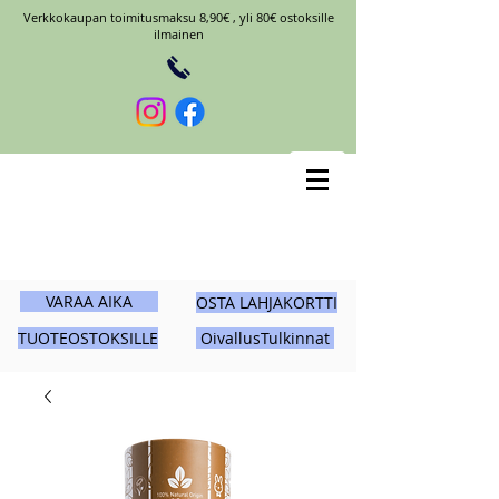
Verkkokaupan toimitusmaksu 8,90€ , yli 80€ ostoksille
ilmainen
VARAA AIKA
OSTA LAHJAKORTTI
TUOTEOSTOKSILLE
OivallusTulkinnat