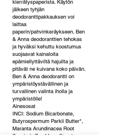
kierrätyspaperista. Käytön
jälkeen tyhjän
deodoranttipakkauksen voi
laittaa
paperin/pahvinkeräykseen. Ben
& Anna deodoranttien tehokas
ja hyväksi kehuttu koostumus
suojaavat kainaloita
epämiellyttäviltä hajuilta ja
pitävät ne kuivana koko päivän.
Ben & Anna deodorantti on
ympäristöystävällinen ja
turvallinen valinta iholla ja
ympäristölle!
Ainesosat
INCI: Sodium Bicarbonate,
Butyrospermum Parkii Butter*,
Maranta Arundinacea Root
Powder*, Zea Mays Starch,