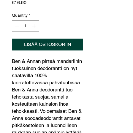
Price
€16.90
Quantity
*
LISÄÄ OSTOSKORIIN
Ben & Annan pirteä mandariinin
tuoksuinen deodorantti on nyt
saatavilla 100%
kierrätettävässä pahvituubissa.
Ben & Anna deodorantti tuo
tehokasta suojaa samalla
kosteuttaen kainalon ihoa
tehokkaasti. Voidemaiset Ben &
Anna soodadeodorantit antavat
pitkäkestoisen ja luonnollisen
raikkaan suojan epämiellyttäviä