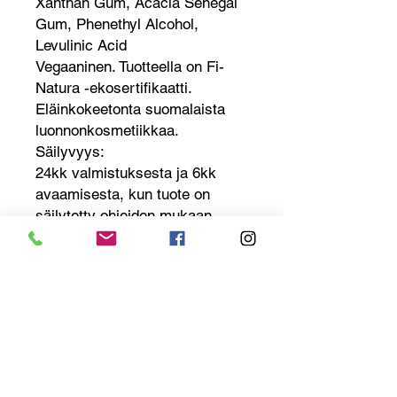
Xanthan Gum, Acacia Senegal
Gum, Phenethyl Alcohol,
Levulinic Acid
Vegaaninen. Tuotteella on Fi-
Natura -ekosertifikaatti.
Eläinkokeetonta suomalaista
luonnonkosmetiikkaa.
Säilyvyys:
24kk valmistuksesta ja 6kk
avaamisesta, kun tuote on
säilytetty ohjeiden mukaan.
Säilytysohje:
Säilytys sisätiloissa valolta ja
kosteudelta suojattuna 10-24°C
lämpötilassa. Pidä pakkaus
suljettuna, kun sitä ei käytetä.
Tuotteen lisätiedot
Ihosi ominaisuudet
Herkkä iho