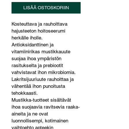
LISÄÄ OSTOSKORIIN
Kosteuttava ja rauhoittava
hajusteeton hoitoseerumi
herkälle iholle.
Antioksidanttinen ja
vitamiinirikas mustikkauute
suojaa ihoa ympäristön
rasitukselta ja prebiootit
vahvistavat ihon mikrobiomia.
Lakritsijuuriuute rauhoittaa ja
vähentää ihon punoitusta
tehokkaasti.
Mustikka-tuotteet sisältävät
ihoa suojaavia ravitsevia raaka-
aineita ja ne ovat
luonnollisempi, kotimainen
vaihtoehto apteekin