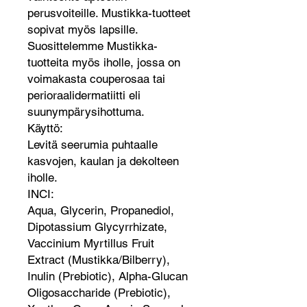
perusvoiteille. Mustikka-tuotteet
sopivat myös lapsille.
Suosittelemme Mustikka-
tuotteita myös iholle, jossa on
voimakasta couperosaa tai
perioraalidermatiitti eli
suunympärysihottuma.
Käyttö:
Levitä seerumia puhtaalle
kasvojen, kaulan ja dekolteen
iholle.
INCI:
Aqua, Glycerin, Propanediol,
Dipotassium Glycyrrhizate,
Vaccinium Myrtillus Fruit
Extract (Mustikka/Bilberry),
Inulin (Prebiotic), Alpha-Glucan
Oligosaccharide (Prebiotic),