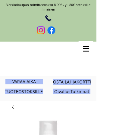
Verkkokaupan toimitusmaksu 8,90€ , yli 80€ ostoksille
ilmainen
VARAA AIKA
OSTA LAHJAKORTTI
TUOTEOSTOKSILLE
OivallusTulkinnat