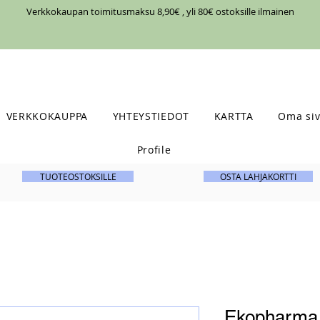
Verkkokaupan toimitusmaksu 8,90€ , yli 80€ ostoksille ilmainen
VERKKOKAUPPA
YHTEYSTIEDOT
KARTTA
Oma siv
Profile
TUOTEOSTOKSILLE
OSTA LAHJAKORTTI
Ekopharma 