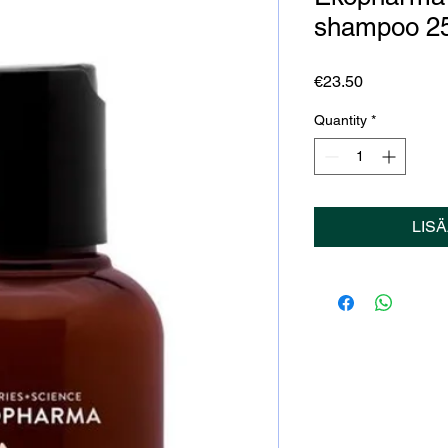
shampoo 2
Price
€23.50
Quantity
*
LIS