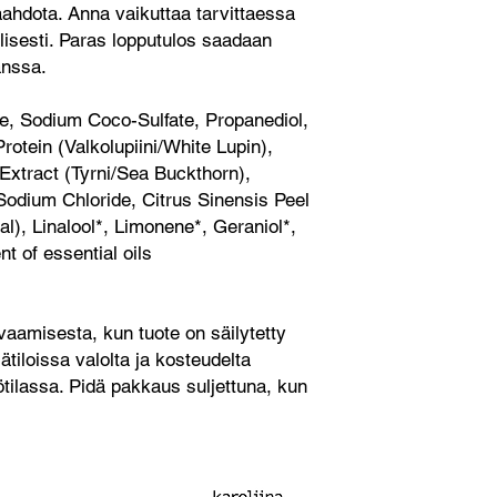
vaahdota. Anna vaikuttaa tarvittaessa
llisesti. Paras lopputulos saadaan
anssa.
e, Sodium Coco-Sulfate, Propanediol,
otein (Valkolupiini/White Lupin),
xtract (Tyrni/Sea Buckthorn),
Sodium Chloride, Citrus Sinensis Peel
l), Linalool*, Limonene*, Geraniol*,
t of essential oils
aamisesta, kun tuote on säilytetty
tiloissa valolta ja kosteudelta
tilassa. Pidä pakkaus suljettuna, kun