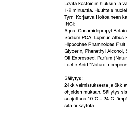
Levitä kosteisiin hiuksiin ja 
1-2 minuuttia. Huuhtele huole
Tyrni Korjaava Hoitoaineen k
INCI:
Aqua, Cocamidopropyl Betain
Sodium PCA, Lupinus Albus Pr
Hippophae Rhamnoides Fruit E
Glycerin, Phenethyl Alcohol, 
Oil Expressed, Parfum (Natura
Lactic Acid *Natural componen
Säilytys:
24kk valmistuksesta ja 6kk av
ohjeiden mukaan. Säilytys sisä
suojattuna 10°C – 24°C lämpö
sitä ei käytetä