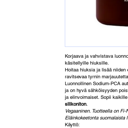
Korjaava ja vahvistava luonn
käsitellyille hiuksille.
Hoitaa hiuksia ja lisää niiden
ravitsevaa tyrnin marjauutetta 
Luonnollinen Sodium-PCA aut
ja on hyvä sähköisyyden poist
ja elinvoimaiset. Sopii kaikill
silikoniton
.
Vegaaninen. Tuotteella on Fi-N
Eläinkokeetonta suomalaista 
Käyttö: