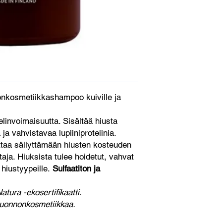
onkosmetiikkashampoo kuiville ja
 elinvoimaisuutta. Sisältää hiusta
ja vahvistavaa lupiiniproteiinia.
taa säilyttämään hiusten kosteuden
aja. Hiuksista tulee hoidetut, vahvat
e hiustyypeille.
Sulfaatiton ja
atura -ekosertifikaatti.
luonnonkosmetiikkaa.