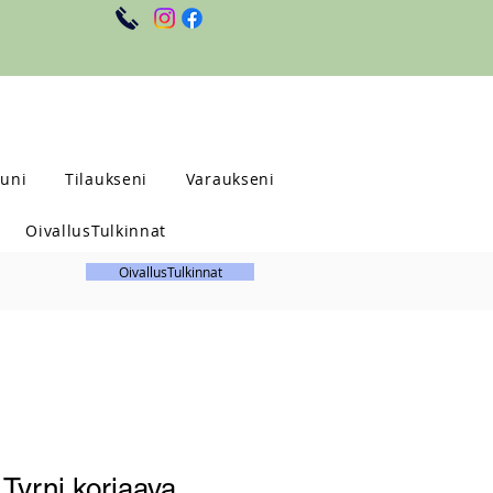
uni
Tilaukseni
Varaukseni
OivallusTulkinnat
OivallusTulkinnat
Tyrni korjaava