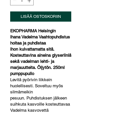
LISÄÄ OSTOSKORIIN
EKOPHARMA Helsingin
ihana Vadelma Vaahtopuhdistus
hoitaa ja puhdistaa
ihon kuivattamatta sitä.
Kosteuttavina aineina glyseriiniä
sekä vadelman lehti- ja
marjauutteita. Öljytön. 250ml
pumppupullo
Levitä pyörivin liikkein
huolellisesti. Soveltuu myös
silmämeikin
pesuun. Puhdistuksen jälkeen
suihkuta kasvoille kosteuttavaa
Vadelma kasvovettä