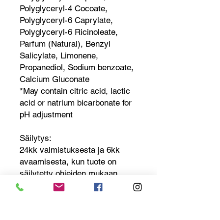
Polyglyceryl-4 Cocoate,
Polyglyceryl-6 Caprylate,
Polyglyceryl-6 Ricinoleate,
Parfum (Natural), Benzyl
Salicylate, Limonene,
Propanediol, Sodium benzoate,
Calcium Gluconate
*May contain citric acid, lactic
acid or natrium bicarbonate for
pH adjustment
Säilytys:
24kk valmistuksesta ja 6kk
avaamisesta, kun tuote on
säilytetty ohjeiden mukaan.
Säilytys sisätiloissa valolta ja
kosteudelta suojattuna 10°C –
24°C lämpötilassa. Pidä