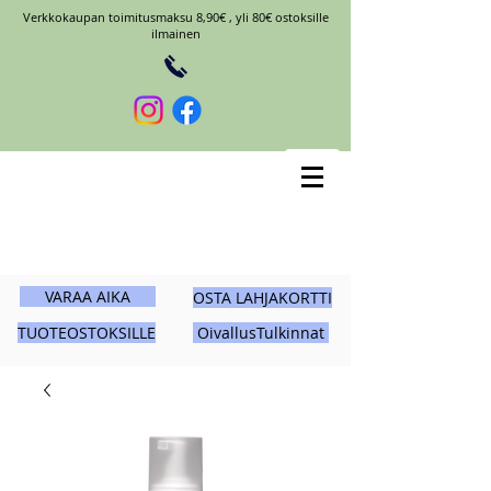
Verkkokaupan toimitusmaksu 8,90€ , yli 80€ ostoksille
ilmainen
VARAA AIKA
OSTA LAHJAKORTTI
TUOTEOSTOKSILLE
OivallusTulkinnat