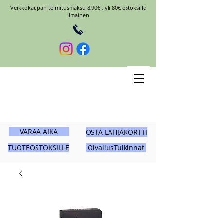
Verkkokaupan toimitusmaksu 8,90€ , yli 80€ ostoksille
ilmainen
VARAA AIKA
OSTA LAHJAKORTTI
TUOTEOSTOKSILLE
OivallusTulkinnat