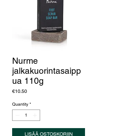
Nurme
jalkakuorintasaipp
ua 110g
Price
€10.50
Quantity
*
LISÄÄ OSTOSKORIIN