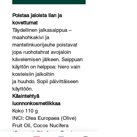
Poistaa jaloista lian ja
kovettumat
Täydellinen jalkasaippua –
maahohkakivi ja
mantelinkuorijauhe poistavat
jopa ruohotahrat avojaloin
kävelemisen jälkeen. Saippuan
käyttön on helppoa: hiero vain
kosteisiin jalkoihin
ja huuhdo. Sopii päivittäiseen
käyttöön.
Käsintehtyä
luonnonkosmetiikkaa
Koko 110 g
INCI: Olea Europaea (Olive)
Fruit Oil, Cocos Nucifera
(Coconut) Oil, Aqua, Pumice,