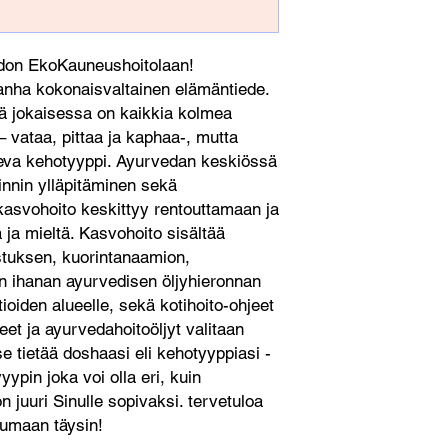
iedon EkoKauneushoitolaan!
anha kokonaisvaltainen elämäntiede.
ä jokaisessa on kaikkia kolmea
– vataa, pittaa ja kaphaa-, mutta
tseva kehotyyppi. Ayurvedan keskiössä
innin ylläpitäminen sekä
asvohoito keskittyy rentouttamaan ja
ja mieltä. Kasvohoito sisältää
stuksen, kuorintanaamion,
en ihanan ayurvedisen öljyhieronnan
tioiden alueelle, sekä kotihoito-ohjeet
eet ja ayurvedahoitoöljyt valitaan
se tietää doshaasi eli kehotyyppiasi -
yypin joka voi olla eri, kuin
n juuri Sinulle sopivaksi. tervetuloa
tumaan täysin!