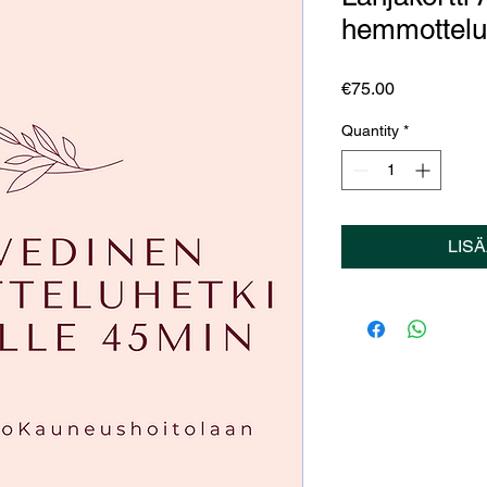
hemmotteluh
Price
€75.00
Quantity
*
LIS