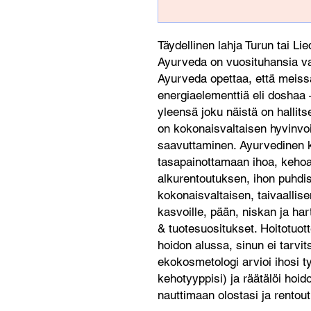
Täydellinen lahja Turun tai L
Ayurveda on vuosituhansia v
Ayurveda opettaa, että meiss
energiaelementtiä eli doshaa 
yleensä joku näistä on halli
on kokonaisvaltaisen hyvinvo
saavuttaminen. Ayurvedinen k
tasapainottamaan ihoa, kehoa 
alkurentoutuksen, ihon puhdi
kokonaisvaltaisen, taivaallis
kasvoille, pään, niskan ja har
& tuotesuositukset. Hoitotuott
hoidon alussa, sinun ei tarvit
ekokosmetologi arvioi ihosi ty
kehotyyppisi) ja räätälöi hoido
nauttimaan olostasi ja rentou