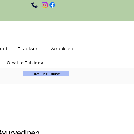
uni
Tilaukseni
Varaukseni
OivallusTulkinnat
OivallusTulkinnat
 Ayurvedinen