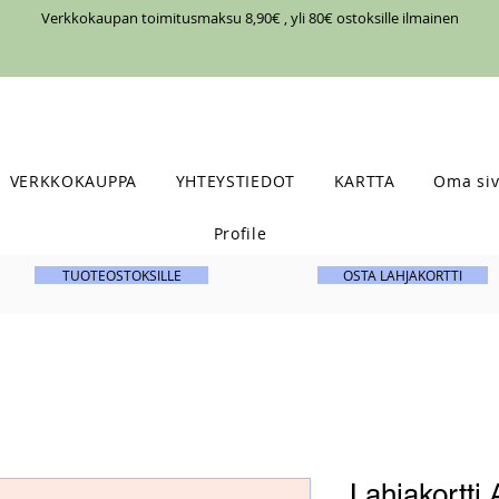
Verkkokaupan toimitusmaksu 8,90€ , yli 80€ ostoksille ilmainen
VERKKOKAUPPA
YHTEYSTIEDOT
KARTTA
Oma siv
Profile
TUOTEOSTOKSILLE
OSTA LAHJAKORTTI
Lahjakortti