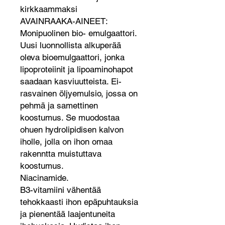
kirkkaammaksi
AVAINRAAKA-AINEET:
Monipuolinen bio- emulgaattori.
Uusi luonnollista alkuperää
oleva bioemulgaattori, jonka
lipoproteiinit ja lipoaminohapot
saadaan kasviuutteista. Ei-
rasvainen öljyemulsio, jossa on
pehmä ja samettinen
koostumus. Se muodostaa
ohuen hydrolipidisen kalvon
iholle, jolla on ihon omaa
rakenntta muistuttava
koostumus.
Niacinamide.
B3-vitamiini vähentää
tehokkaasti ihon epäpuhtauksia
ja pienentää laajentuneita