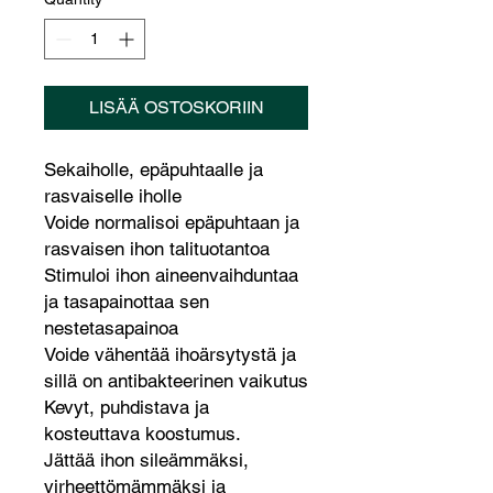
LISÄÄ OSTOSKORIIN
Sekaiholle, epäpuhtaalle ja
rasvaiselle iholle
Voide normalisoi epäpuhtaan ja
rasvaisen ihon talituotantoa
Stimuloi ihon aineenvaihduntaa
ja tasapainottaa sen
nestetasapainoa
Voide vähentää ihoärsytystä ja
sillä on antibakteerinen vaikutus
Kevyt, puhdistava ja
kosteuttava koostumus.
Jättää ihon sileämmäksi,
virheettömämmäksi ja