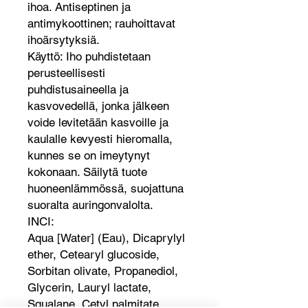
ihoa. Antiseptinen ja
antimykoottinen; rauhoittavat
ihoärsytyksiä.
Käyttö: Iho puhdistetaan
perusteellisesti
puhdistusaineella ja
kasvovedellä, jonka jälkeen
voide levitetään kasvoille ja
kaulalle kevyesti hieromalla,
kunnes se on imeytynyt
kokonaan. Säilytä tuote
huoneenlämmössä, suojattuna
suoralta auringonvalolta.
INCI:
Aqua [Water] (Eau), Dicaprylyl
ether, Cetearyl glucoside,
Sorbitan olivate, Propanediol,
Glycerin, Lauryl lactate,
Squalane, Cetyl palmitate,