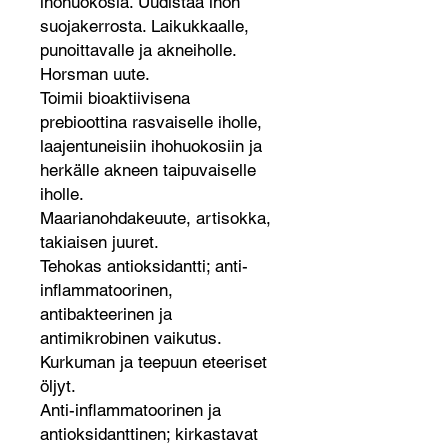
ihohuokosia. Uudistaa ihon
suojakerrosta. Laikukkaalle,
punoittavalle ja akneiholle.
Horsman uute.
Toimii bioaktiivisena
prebioottina rasvaiselle iholle,
laajentuneisiin ihohuokosiin ja
herkälle akneen taipuvaiselle
iholle.
Maarianohdakeuute, artisokka,
takiaisen juuret.
Tehokas antioksidantti; anti-
inflammatoorinen,
antibakteerinen ja
antimikrobinen vaikutus.
Kurkuman ja teepuun eteeriset
öljyt.
Anti-inflammatoorinen ja
antioksidanttinen; kirkastavat