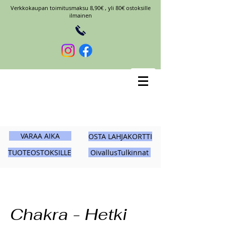
Verkkokaupan toimitusmaksu 8,90€ , yli 80€ ostoksille
ilmainen
VARAA AIKA
OSTA LAHJAKORTTI
TUOTEOSTOKSILLE
OivallusTulkinnat
Chakra - Hetki