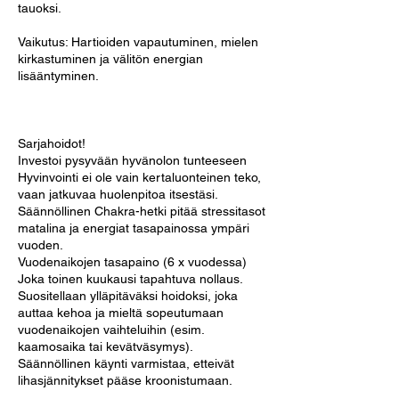
tauoksi.
Vaikutus: Hartioiden vapautuminen, mielen
kirkastuminen ja välitön energian
lisääntyminen.
Sarjahoidot!
Investoi pysyvään hyvänolon tunteeseen
Hyvinvointi ei ole vain kertaluonteinen teko,
vaan jatkuvaa huolenpitoa itsestäsi.
Säännöllinen Chakra-hetki pitää stressitasot
matalina ja energiat tasapainossa ympäri
vuoden.
Vuodenaikojen tasapaino (6 x vuodessa)
Joka toinen kuukausi tapahtuva nollaus.
Suositellaan ylläpitäväksi hoidoksi, joka
auttaa kehoa ja mieltä sopeutumaan
vuodenaikojen vaihteluihin (esim.
kaamosaika tai kevätväsymys).
Säännöllinen käynti varmistaa, etteivät
lihasjännitykset pääse kroonistumaan.