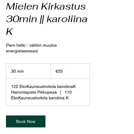
Mielen Kirkastus
30min || karoliina
K
Pieni hetki - välitön muutos
energiatasossasi
55
euros
30 min
3
€55
0
m
122 EkoKauneushoitola karoliinaK
i
Hierontapiste Pikkupesä
|
110
n
EkoKauneushoitola karoliina K
Book Now