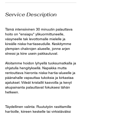
Service Description
Tämä intensiivinen 30 minuutin palauttava
hoito on "ensiapu" ylikuormittuneelle,
väsyneelle tak levottomalle mielelle ja
kireälle niska-hartiaseudulle. Keskitymme
ylempien chakrojen alueelle, jonne arjen
stressi ja kiire usein pakkautuvat.
Aloitamme hoidon lyhyellä tuoksumatkalla ja
ohjatulla hengityksellä. Napakka mutta
rentouttava hieronta niska-hartia-alueelle ja
päänahalle vapauttaa tukoksia ja kirkastaa
ajatukset. Viileät kristallit kasvoilla ja kevyt
akupainanta palauttavat fokuksesi tähän
hetkeen.
Täydellinen valinta: Ruututyön rasittamille
hartioille, kiireen keskelle tai virkistäväksi