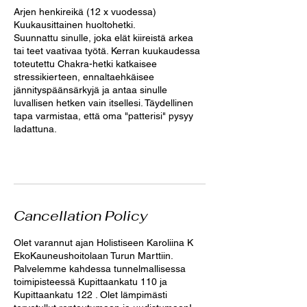
Arjen henkireikä (12 x vuodessa)
Kuukausittainen huoltohetki.
Suunnattu sinulle, joka elät kiireistä arkea
tai teet vaativaa työtä. Kerran kuukaudessa
toteutettu Chakra-hetki katkaisee
stressikierteen, ennaltaehkäisee
jännityspäänsärkyjä ja antaa sinulle
luvallisen hetken vain itsellesi. Täydellinen
tapa varmistaa, että oma "patterisi" pysyy
ladattuna.
Cancellation Policy
Olet varannut ajan Holistiseen Karoliina K
EkoKauneushoitolaan Turun Marttiin.
Palvelemme kahdessa tunnelmallisessa
toimipisteessä Kupittaankatu 110 ja
Kupittaankatu 122 . Olet lämpimästi