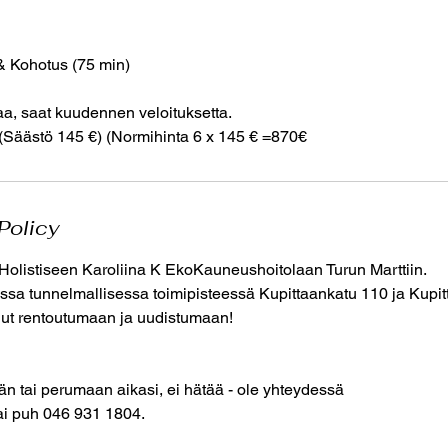
& Kohotus (75 min)
taa, saat kuudennen veloituksetta.
 (Säästö 145 €) (Normihinta 6 x 145 € =870€
Policy
 Holistiseen Karoliina K EkoKauneushoitolaan Turun Marttiin.
a tunnelmallisessa toimipisteessä Kupittaankatu 110 ja Kupitt
llut rentoutumaan ja uudistumaan!
än tai perumaan aikasi, ei hätää - ole yhteydessä
tai puh 046 931 1804.