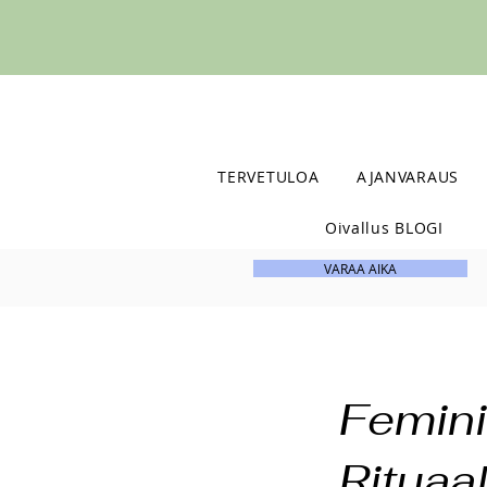
TERVETULOA
AJANVARAUS
Oivallus BLOGI
VARAA AIKA
Femin
Rituaal