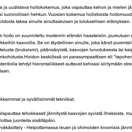
 ja uudistava hoitokokemus, joka vapauttaa kehon ja mielen jänn
si luonnollisen hehkun. Vuosien kokemus holistisista hoitomuod
idosta takaa sinulle ainutlaatuisen ja tuloksellisen elämyksen.
 hoito on suunniteltu modernin elämän haasteisiin, pureutuen st
kkeihin kasvoilla. Se on täydellinen sinulle, joka kärsit purental
lusta (bruksismi), päänsäryistä, kasvojen turvotuksesta tai kaip
enkohotusta.Hoidon keskiössä on parasympaattisen eli "lepoherm
intentiolla tehdyt hierontaliikkeet auttavat kehoasi siirtymään stre
laan.
?
kkaimmat ja syvällisimmät tekniikat:
 Vapauttaa tehokkaasti jännitystä kasvojen syvistä lihaksista, m
ilottaa juonteita sisältäpäin.
väkäsittely - Helpottamassa leuan ja ohimoiden kroonisia jännity