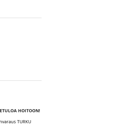
VETULOA HOITOON!
nvaraus TURKU