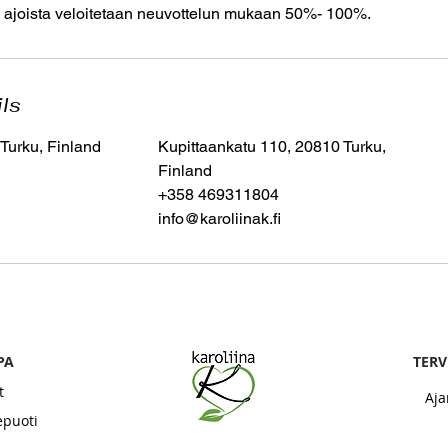
 ajoista veloitetaan neuvottelun mukaan 50%- 100%.
ils
 Turku, Finland
Kupittaankatu 110, 20810 Turku,
Finland
+358 469311804
info@karoliinak.fi
PA
​TER
t
Aja
epuoti