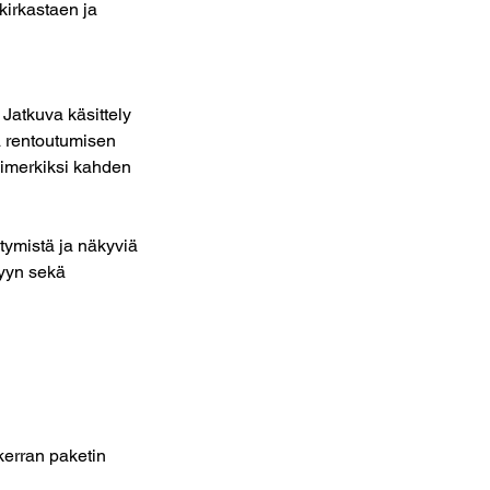
kirkastaen ja
Jatkuva käsittely
ä rentoutumisen
simerkiksi kahden
htymistä ja näkyviä
lyyn sekä
kerran paketin