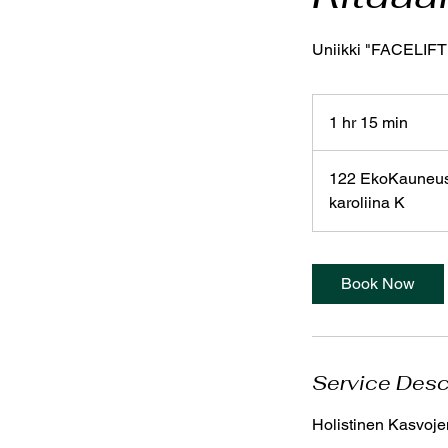
Uniikki "FACELIFT"
1 hr 15 min
1
h
1
122 EkoKauneush
5
karoliina K
m
i
n
Book Now
Service Desc
Holistinen Kasvoj