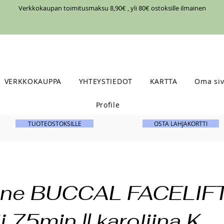
Verkkokaupan toimitusmaksu 8,90€ , yli 80€ ostoksille ilmainen
VERKKOKAUPPA
YHTEYSTIEDOT
KARTTA
Oma siv
Profile
TUOTEOSTOKSILLE
OSTA LAHJAKORTTI
ine BUCCAL FACELIF
i 75min || karoliina K