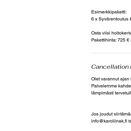
Esimerkkipaketti:
6 x Syvärentoutus 
Osta viisi hoitoker
Pakettihinta: 725 €
Cancellation 
Olet varannut ajan
Palvelemme kahdess
lämpimästi tervetu
Jos joudut siirtämä
info@karoliinak.fi 