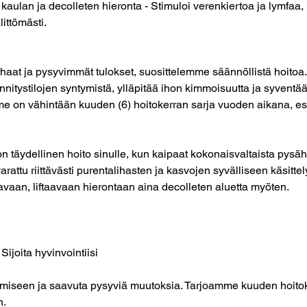
 kaulan ja decolleten hieronta - Stimuloi verenkiertoa ja lymfaa, 
littömästi.
aat ja pysyvimmät tulokset, suosittelemme säännöllistä hoitoa. 
nitystilojen syntymistä, ylläpitää ihon kimmoisuutta ja syventä
me on vähintään kuuden (6) hoitokerran sarja vuoden aikana, e
on täydellinen hoito sinulle, kun kaipaat kokonaisvaltaista pysä
arattu riittävästi purentalihasten ja kasvojen syvälliseen käsitte
vaan, liftaavaan hierontaan aina decolleten aluetta myöten.
Sijoita hyvinvointiisi
tamiseen ja saavuta pysyviä muutoksia. Tarjoamme kuuden hoito
n.