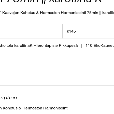
 Kasvojen Kohotus & Hermoston Harmonisointi 75min || karoli
145
euros
€145
oitola karoliinaK Hierontapiste Pikkupesä
|
110 EkoKauneu
ription
en Kohotus & Hermoston Harmonisointi