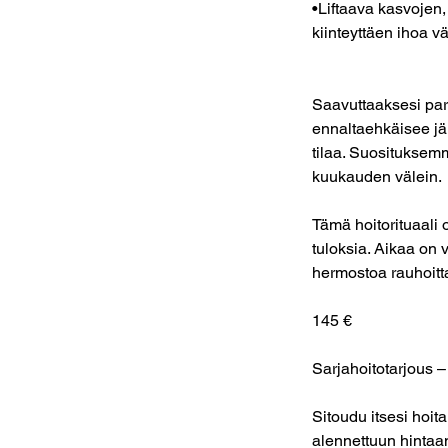
•Liftaava kasvojen,
kiinteyttäen ihoa vä
Saavuttaaksesi parh
ennaltaehkäisee jän
tilaa. Suosituksem
kuukauden välein.
Tämä hoitorituaali 
tuloksia. Aikaa on v
hermostoa rauhoitta
145 €
Sarjahoitotarjous – 
Sitoudu itsesi hoi
alennettuun hintaa