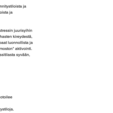
itystiloista ja
oista ja
ressin juurisyihin
ihasten kireydestä,
aat luonnollista ja
oston" aktivointi.
ssitilasta syvään,
uotoilee
stiloja.