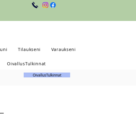
uni
Tilaukseni
Varaukseni
OivallusTulkinnat
OivallusTulkinnat
T