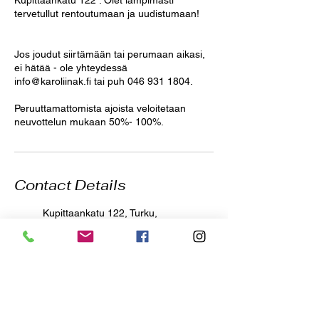
Kupittaankatu 122 . Olet lämpimästi
tervetullut rentoutumaan ja uudistumaan!
Jos joudut siirtämään tai perumaan aikasi,
ei hätää - ole yhteydessä
info@karoliinak.fi tai puh 046 931 1804.
Peruuttamattomista ajoista veloitetaan
neuvottelun mukaan 50%- 100%.
Contact Details
Kupittaankatu 122, Turku,
Finland
+358 469311804
info@karoliinak.fi
Kupittaankatu 110, 20810
Turku, Finland
+358 469311804