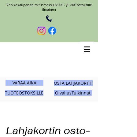
Verkkokaupan toimitusmaksu 8,90€ , yli 80€ ostoksille
ilmainen
VARAA AIKA
OSTA LAHJAKORTTI
TUOTEOSTOKSILLE
OivallusTulkinnat
Lahjakortin osto-