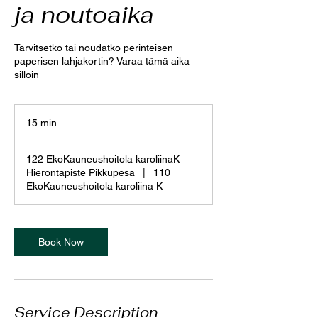
ja noutoaika
Tarvitsetko tai noudatko perinteisen
paperisen lahjakortin? Varaa tämä aika
silloin
15 min
1
5
m
122 EkoKauneushoitola karoliinaK
i
Hierontapiste Pikkupesä
|
110
n
EkoKauneushoitola karoliina K
Book Now
Service Description