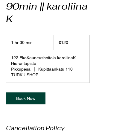
90min || karoliina
K
120
euros
1 hr 30 min
1
€120
h
3
122 EkoKauneushoitola karoliinaK
0
Hierontapiste
m
Pikkupesä
|
Kupittaankatu 110
i
TURKU SHOP
n
Book Now
Cancellation Policy