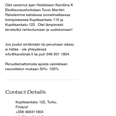
Olet varannut ajan Holistiseen Karoliina K
EkoKauneushoitolaan Turun Marttiin.
Palvelemme kahdessa tunnelmallisessa
toimipisteessä Kupittaankatu 110 ja
Kupittaankatu 122 . Olet lämpimästi
tervetullut rentoutumaan ja uudistumaan!
Jos joudut siirtämään tai perumaan aikasi,
ei hätää - ole yhteydessä
info@karoliinak.fi tai puh 046 931 1804.
Peruuttamattomista ajoista veloitetaan
neuvottelun mukaan 50%- 100%.
Contact Details
Kupittaankatu 122, Turku,
Finland
+358 469311804