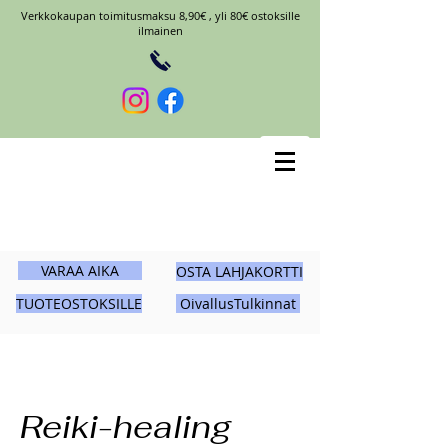
Verkkokaupan toimitusmaksu 8,90€ , yli 80€ ostoksille
ilmainen
VARAA AIKA
OSTA LAHJAKORTTI
TUOTEOSTOKSILLE
OivallusTulkinnat
Reiki-healing