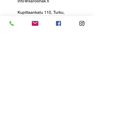
info@karoliinak.fi
Kupittaankatu 110, Turku,
Finland
+358 469311804
karoliina.kayhko@gmail.com
VERKKOKAUPPA
Toimitusehdot
Lahjakortti ja tuotepuoti
Tuotetarjoukset