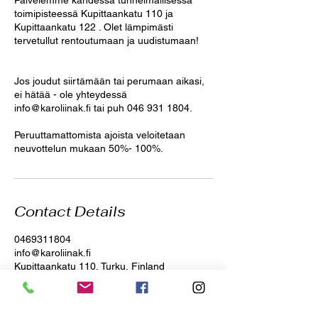
Palvelemme kahdessa tunnelmallisessa
toimipisteessä Kupittaankatu 110 ja
Kupittaankatu 122 . Olet lämpimästi
tervetullut rentoutumaan ja uudistumaan!
Jos joudut siirtämään tai perumaan aikasi,
ei hätää - ole yhteydessä
info@karoliinak.fi tai puh 046 931 1804.
Peruuttamattomista ajoista veloitetaan
neuvottelun mukaan 50%- 100%.
Contact Details
0469311804
info@karoliinak.fi
Kupittaankatu 110, Turku, Finland