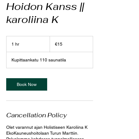
Hoidon Kanss ||
karoliina K
15
euros
1 hr
1
€15
h
Kupittaankatu 110 saunatila
Book Now
Cancellation Policy
Olet varannut ajan Holistiseen Karoliina K
EkoKauneushoitolaan Turun Marttiin.