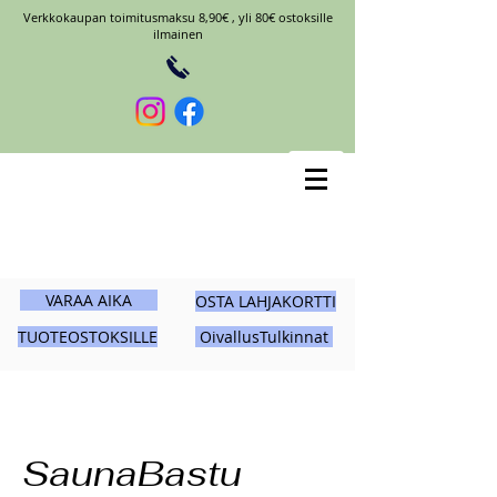
Verkkokaupan toimitusmaksu 8,90€ , yli 80€ ostoksille
ilmainen
VARAA AIKA
OSTA LAHJAKORTTI
TUOTEOSTOKSILLE
OivallusTulkinnat
SaunaBastu