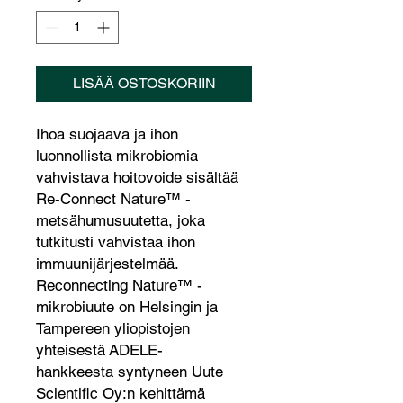
LISÄÄ OSTOSKORIIN
Ihoa suojaava ja ihon
luonnollista mikrobiomia
vahvistava hoitovoide sisältää
Re-Connect Nature™ -
metsähumusuutetta, joka
tutkitusti vahvistaa ihon
immuunijärjestelmää.
Reconnecting Nature™ -
mikrobiuute on Helsingin ja
Tampereen yliopistojen
yhteisestä ADELE-
hankkeesta syntyneen Uute
Scientific Oy:n kehittämä