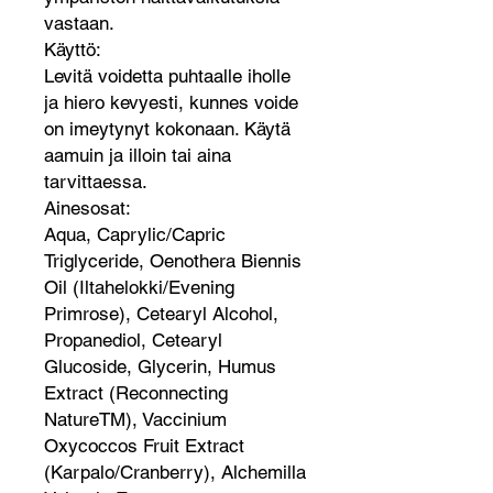
vastaan.
Käyttö:
Levitä voidetta puhtaalle iholle
ja hiero kevyesti, kunnes voide
on imeytynyt kokonaan. Käytä
aamuin ja illoin tai aina
tarvittaessa.
Ainesosat:
Aqua, Caprylic/Capric
Triglyceride, Oenothera Biennis
Oil (Iltahelokki/Evening
Primrose), Cetearyl Alcohol,
Propanediol, Cetearyl
Glucoside, Glycerin, Humus
Extract (Reconnecting
NatureTM), Vaccinium
Oxycoccos Fruit Extract
(Karpalo/Cranberry), Alchemilla