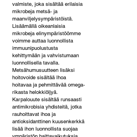
valmiste, joka sisältää erilaisia
mikrobeja metsä- ja
maanviljelysympäristöistä.
Lisäämällä oikeanlaisia
mikrobeja elinympäristöömme
voimme auttaa luonnollista
immuunipuolustusta
kehittymään ja vahvistumaan
luonnollisella tavalla.
Metsähumusuutteen lisäksi
hoitovoide sisältää Ihoa
hoitavaa ja pehmittävää omega-
rikasta helokkiöljyä.
Karpalouute sisältää runsaasti
antimikrobisia yhdisteitä, jotka
rauhoittavat ihoa ja
antioksidanttinen kuusenkerkkä
lisää ihon luonnollista suojaa
ympäristön haittavaikutuksia