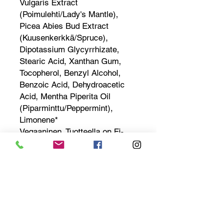
Vulgaris Extract
(Poimulehti/Lady's Mantle),
Picea Abies Bud Extract
(Kuusenkerkkä/Spruce),
Dipotassium Glycyrrhizate,
Stearic Acid, Xanthan Gum,
Tocopherol, Benzyl Alcohol,
Benzoic Acid, Dehydroacetic
Acid, Mentha Piperita Oil
(Piparminttu/Peppermint),
Limonene*
Vegaaninen. Tuotteella on Fi-
Natura -ekosertifikaatti.
Eläinkokeetonta suomalaista
luonnonkosmetiikkaa.
Säilyvyys:
24kk valmistuksesta ja 6kk
avaamisesta, kun tuote on
säilytetty ohjeiden mukaan.