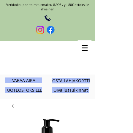
Verkkokaupan toimitusmaksu 8,90€ , yli 80€ ostoksille
ilmainen
VARAA AIKA
OSTA LAHJAKORTTI
TUOTEOSTOKSILLE
OivallusTulkinnat