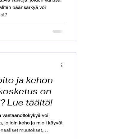
 Miten päänsärkyä voi
est?
ito ja kehon
 kosketus on
e? Lue täältä!
a vastaanottokykyä voi
, jolloin keho ja mieli käyvät
naaliset muutokset,
ivat aiheuttaa epävarmuutta