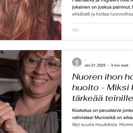
jokainen on joskus paininut.
ehkäistä ja hoitaa luonnollis
-
Jan 21, 2025
3 min read
Nuoren ihon ho
huolto - Miksi
tärkeää teinill
Kosketus on perustarve jonk
vahvistaa! Murrosikä on aikaa
läpi suuria muutoksia. Hormo
sosiaalinen paine ja akne vo