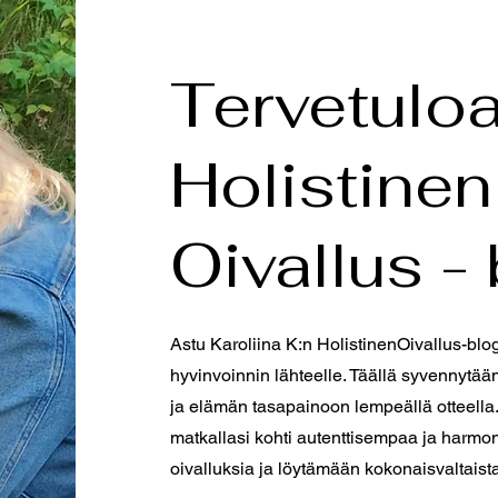
Tervetulo
Holistinen
Oivallus - 
Astu Karoliina K:n HolistinenOivallus-blog
hyvinvoinnin lähteelle. Täällä syvennytä
ja elämän tasapainoon lempeällä otteella.
matkallasi kohti autenttisempaa ja harm
oivalluksia ja löytämään kokonaisvaltaist