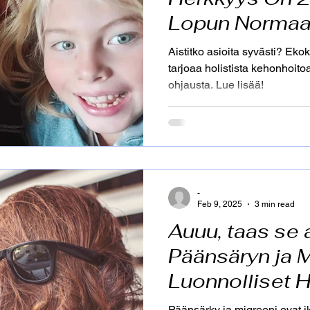
Lopun Normaa
Aromahieronta
Aromakasvohoito
Aromaattiset ölj
Aistitko asioita syvästi? Ek
tarjoaa holistista kehonhoitoa,
ohjausta. Lue lisää!
Lemmikit
Koirat
Allergiat
Luonnollinen Rusk
-
Feb 9, 2025
3 min read
Auuu, taas se a
Päänsäryn ja 
Luonnolliset H
Avuksi
Päänsärky ja migreeni ovat i