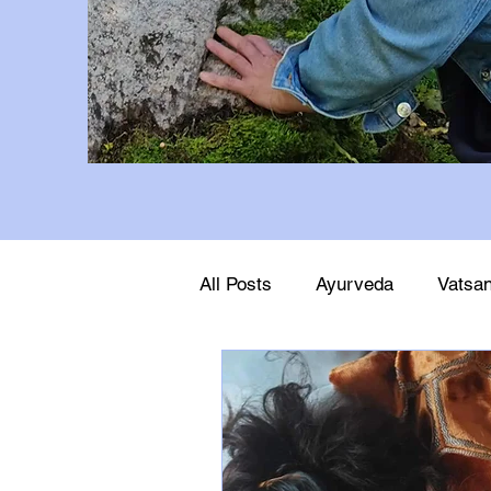
All Posts
Ayurveda
Vatsan
Ravinto
Karoliina K Bohe
Holistinen hyvinvointi
Nau