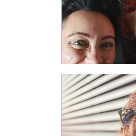
Aroma
Eteeriset öljyt
Vanhemmuus
Flunssa
Oivallus tulkinnat ✨️⚕️🪐🌙✨️