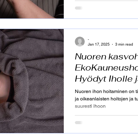
ja stressiä. EkoKauneushoit
turvallisen tilan, jossa he voi
kehostaan kuin mielestäänki
hyvinvoinnin ammattilaisen 
tärkeää nuorelle? Kosketus o
-
Jan 17, 2025
3 min read
Nuoren kasvoh
EkoKauneusho
Hyödyt Iholle 
Tuotesuosituk
Nuoren ihon hoitaminen on tä
ja oikeanlaisten hoitojen ja t
suuresti ihoon