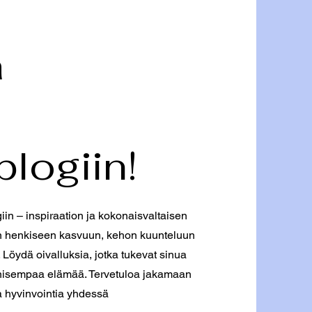
a
blogiin!
iin – inspiraation ja kokonaisvaltaisen
än henkiseen kasvuun, kehon kuunteluun
 Löydä oivalluksia, jotka tukevat sinua
onisempaa elämää. Tervetuloa jakamaan
a hyvinvointia yhdessä