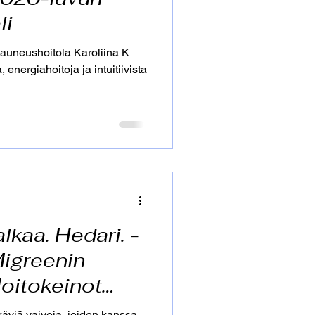
li
yt
Äitiys
okauneushoitola Karoliina K
 energiahoitoja ja intuitiivista
etus
lkaa. Hedari. -
Migreenin
oitokeinot
käviä vaivoja, joiden kanssa