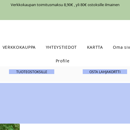
Verkkokaupan toimitusmaksu 8,90€ , yli 80€ ostoksille ilmainen
VERKKOKAUPPA
YHTEYSTIEDOT
KARTTA
Oma siv
Profile
TUOTEOSTOKSILLE
OSTA LAHJAKORTTI