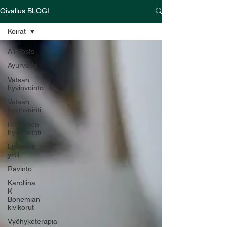
Oivallus BLOGI
Koirat
All Posts
Ayurveda
Vatsan
hyvinvointo
Vatsan
hyvinvointi
Holistinen
hyvinvointi
Luonnon
yrtit
Ravinto
Karoliina
K
Bohemian
kivikorut
Vyöhyketerapia