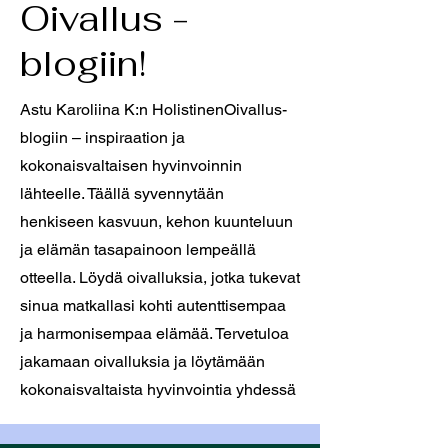
Oivallus -
blogiin!
Astu Karoliina K:n HolistinenOivallus-
blogiin – inspiraation ja
kokonaisvaltaisen hyvinvoinnin
lähteelle. Täällä syvennytään
henkiseen kasvuun, kehon kuunteluun
ja elämän tasapainoon lempeällä
otteella. Löydä oivalluksia, jotka tukevat
sinua matkallasi kohti autenttisempaa
ja harmonisempaa elämää. Tervetuloa
jakamaan oivalluksia ja löytämään
kokonaisvaltaista hyvinvointia yhdessä