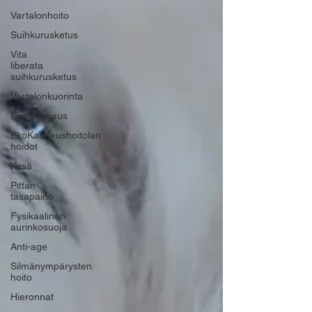
Vartalonhoito
Suihkurusketus
Vita
liberata
suihkurusketus
Vartalonkuorinta
Kuivaharjaus
EkoKauneushoitolan
hoidot
Kesä
Pittan
tasapaino
Fysikaalinen
aurinkosuoja
Anti-age
Silmänympärysten
hoito
Hieronnat