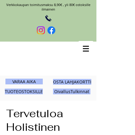
Verkkokaupan toimitusmaksu 8,90€ , yli 80€ ostoksille
ilmainen
VARAA AIKA
OSTA LAHJAKORTTI
TUOTEOSTOKSILLE
OivallusTulkinnat
Tervetuloa
Holistinen