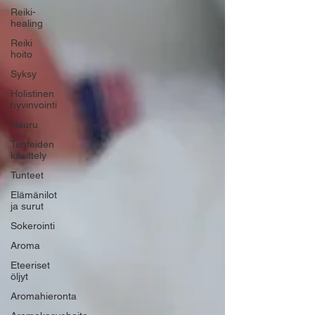
Reiki-
healing
Reiki
hoito
Syksy
Holistinen
hyvinvointi
Nauru
Tunteiden
käsittely
Tunteet
Elämänilot
ja surut
Sokerointi
Aroma
Eteeriset
öljyt
Aromahieronta