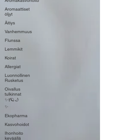
Aromakasvohoito
Aromaattiset
öljyt
Äitiys
Vanhemmuus
Flunssa
Lemmikit
Koirat
Allergiat
Luonnollinen
Rusketus
Oivallus
tulkinnat
✨️⚕️🪐🌙
✨️
Ekopharma
Kasvohoidot
Ihonhoito
keväällä