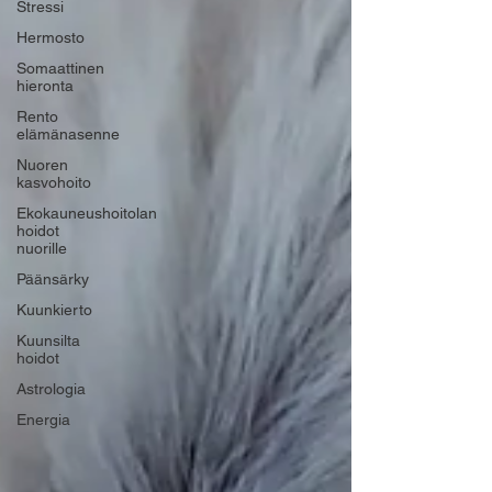
Stressi
Hermosto
Somaattinen
hieronta
Rento
elämänasenne
Nuoren
kasvohoito
Ekokauneushoitolan
hoidot
nuorille
Päänsärky
Kuunkierto
Kuunsilta
hoidot
Astrologia
Energia